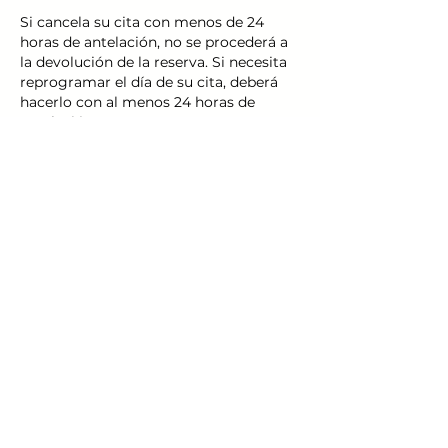
Si cancela su cita con menos de 24
horas de antelación, no se procederá a
la devolución de la reserva. Si necesita
reprogramar el día de su cita, deberá
hacerlo con al menos 24 horas de
antelación.
Datos de contacto
Calle Alcalde Julio Albaladejo, San
Pedro del Pinatar, Spain
+34658524329
Política de Cookies
Política de Privacidad