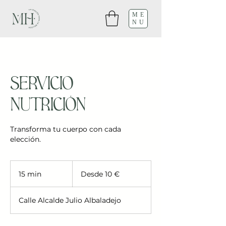
ME
NU
Servicio
Nutrición
Transforma tu cuerpo con cada
elección.
Desde
10
15 min
1
Desde 10 €
euros
5
Calle Alcalde Julio Albaladejo
m
i
n