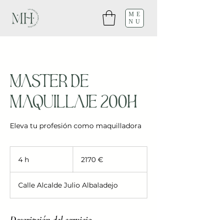
ME
NU
Master de
maquillaje 200h
Eleva tu profesión como maquilladora
2170
euros
4 h
4
2170 €
h
Calle Alcalde Julio Albaladejo
Descripción del servicio