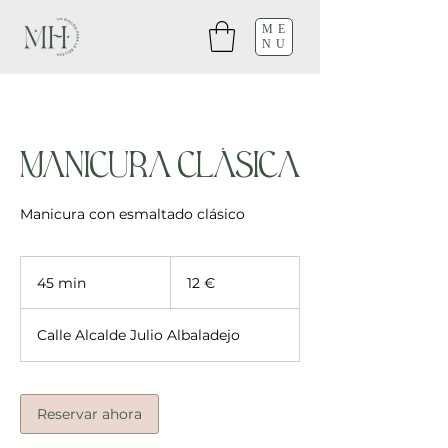
ME
NU
Manicura Clásica
Manicura con esmaltado clásico
12
euros
45 min
4
12 €
5
Calle Alcalde Julio Albaladejo
m
i
n
Reservar ahora