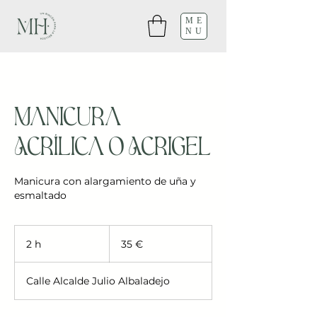
ME
NU
Manicura
Acrílica o Acrigel
Manicura con alargamiento de uña y
esmaltado
35
euros
2 h
2
35 €
h
Calle Alcalde Julio Albaladejo