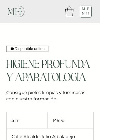
ME
NU
Disponible online
Higiene profunda
y aparatología
Consigue pieles limpias y luminosas
con nuestra formación
149
euros
5 h
5
149 €
h
Calle Alcalde Julio Albaladejo