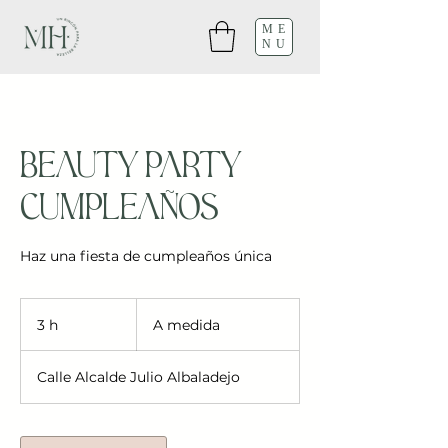
ME
NU
Beauty Party
cumpleaños
Haz una fiesta de cumpleaños única
A
medida
3 h
3
A medida
h
Calle Alcalde Julio Albaladejo