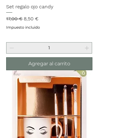
Set regalo ojo candy
Precio
Precio de oferta
17,00 €
8,50 €
Impuesto incluido
Agregar al carrito